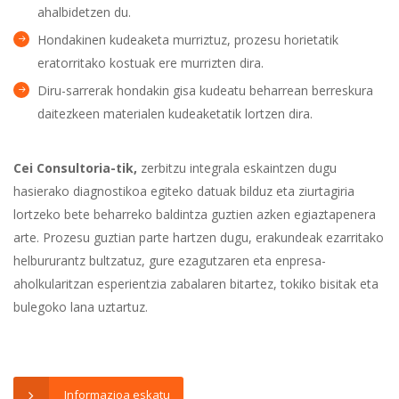
ahalbidetzen du.
Hondakinen kudeaketa murriztuz, prozesu horietatik
eratorritako kostuak ere murrizten dira.
Diru-sarrerak hondakin gisa kudeatu beharrean berreskura
daitezkeen materialen kudeaketatik lortzen dira.
Cei Consultoria-tik,
zerbitzu integrala eskaintzen dugu
hasierako diagnostikoa egiteko datuak bilduz eta ziurtagiria
lortzeko bete beharreko baldintza guztien azken egiaztapenera
arte. Prozesu guztian parte hartzen dugu, erakundeak ezarritako
helbururantz bultzatuz, gure ezagutzaren eta enpresa-
aholkularitzan esperientzia zabalaren bitartez, tokiko bisitak eta
bulegoko lana uztartuz.
Informazioa eskatu