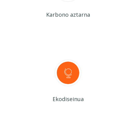
Karbono aztarna
Ekodiseinua