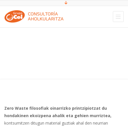
ZERO WASTE SISTEMA
Zero Waste
filosofiak
oinarrizko printzipiotzat du
hondakinen ekoizpena ahalik eta gehien murriztea,
kontsumitzen ditugun material guztiak ahal den neurrian