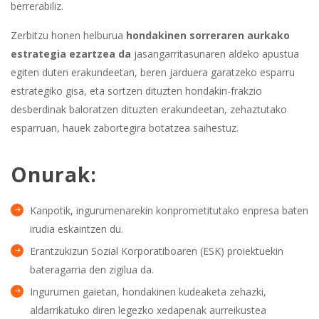
berrerabiliz.
Zerbitzu honen helburua
hondakinen sorreraren aurkako
estrategia ezartzea da
jasangarritasunaren aldeko apustua
egiten duten erakundeetan, beren jarduera garatzeko esparru
estrategiko gisa, eta sortzen dituzten hondakin-frakzio
desberdinak baloratzen dituzten erakundeetan, zehaztutako
esparruan, hauek zabortegira botatzea saihestuz.
Onurak:
Kanpotik, ingurumenarekin konprometitutako enpresa baten
irudia eskaintzen du.
Erantzukizun Sozial Korporatiboaren (ESK) proiektuekin
bateragarria den zigilua da.
Ingurumen gaietan, hondakinen kudeaketa zehazki,
aldarrikatuko diren legezko xedapenak aurreikustea