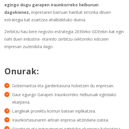
egingo dugu garapen iraunkorreko helburuei
dagokienez,
enpresaren barruan hainbat erronka dituen
estrategia bat ezartzea ahalbidetuko duena.
Zerbitzu hau bere negozio-estrategia 2030eko GDEekin bat egin
nahi duen industria- eta/edo zerbitzu-sektoreko edozein
enpresari zuzenduta dago.
Onurak:
Gobernantza eta gardentasuna hobetzen du enpresan.
Gaur egungo Garapen Iraunkorreko Helburuak egindako
ekarpena.
Langileak proiektu komun batean inplikatzea.
Iraunkortasunaren arloan enpresa aitzindaria izatea.
Gizarteari eta ingurumenari egindako ekarpena baloratzea.