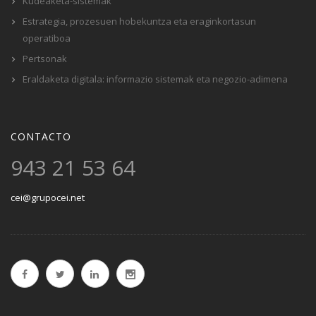
Kudeaketa-sistemak
Estrategia, prozesuen hobekuntza eta eraginkortasun
operatiboa
Pertsonak
Eraldaketa digitala: informazio sistemak eta negozio-adimena
CONTACTO
943 21 53 64
cei@grupocei.net