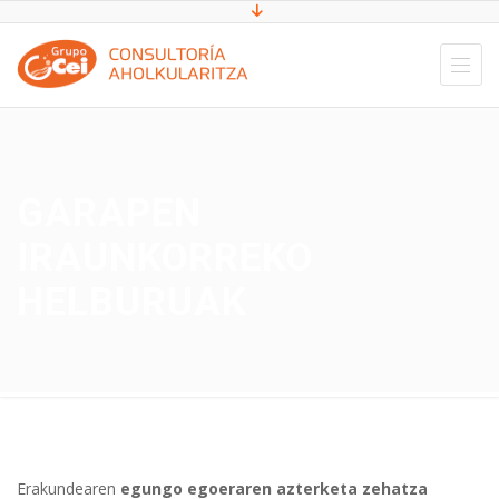
GARAPEN
IRAUNKORREKO
HELBURUAK
Erakundearen
egungo egoeraren azterketa zehatza