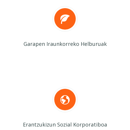
Garapen Iraunkorreko Helburuak
Erantzukizun Sozial Korporatiboa