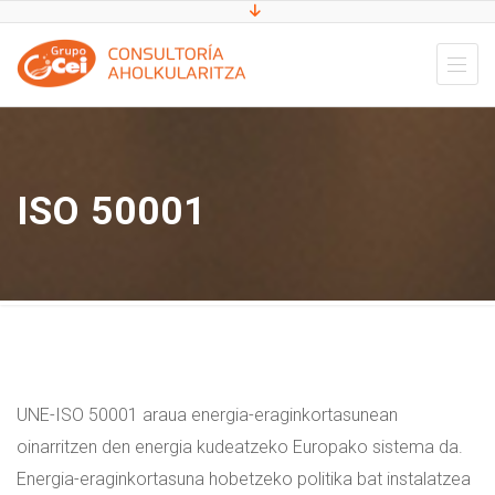
ISO 50001
UNE-ISO 50001 araua energia-eraginkortasunean
oinarritzen den energia kudeatzeko Europako sistema da.
Energia-eraginkortasuna hobetzeko politika bat instalatzea