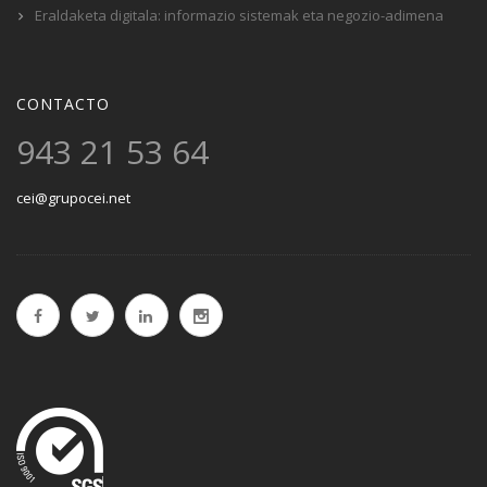
Eraldaketa digitala: informazio sistemak eta negozio-adimena
CONTACTO
943 21 53 64
cei@grupocei.net