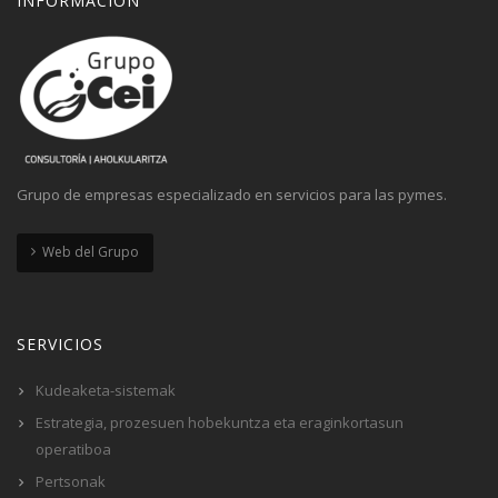
INFORMACIÓN
Grupo de empresas especializado en servicios para las pymes.
Web del Grupo
SERVICIOS
Kudeaketa-sistemak
Estrategia, prozesuen hobekuntza eta eraginkortasun
operatiboa
Pertsonak