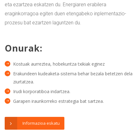
eta ezartzea eskatzen du. Energiaren erabilera
eraginkorragoa egiten duen etengabeko inplementazio-
prozesu bat ezartzen laguntzen du.
Onurak:
Kostuak aurreztea, hobekuntza txikiak eginez
Erakundeen kudeaketa-sistema behar bezala betetzen dela
ziurtatzea.
Irudi korporatiboa indartzea.
Garapen iraunkorreko estrategia bat sartzea.
Informazioa eskatu