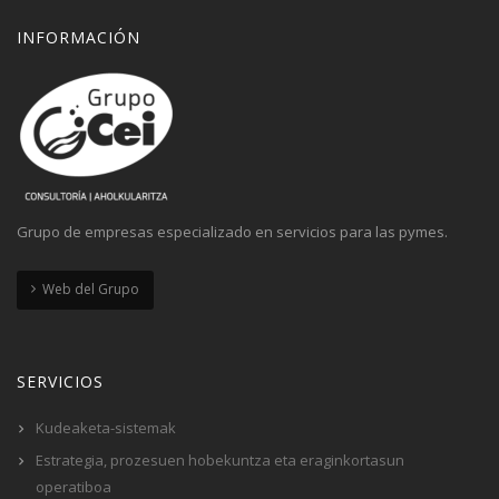
INFORMACIÓN
Grupo de empresas especializado en servicios para las pymes.
Web del Grupo
SERVICIOS
Kudeaketa-sistemak
Estrategia, prozesuen hobekuntza eta eraginkortasun
operatiboa