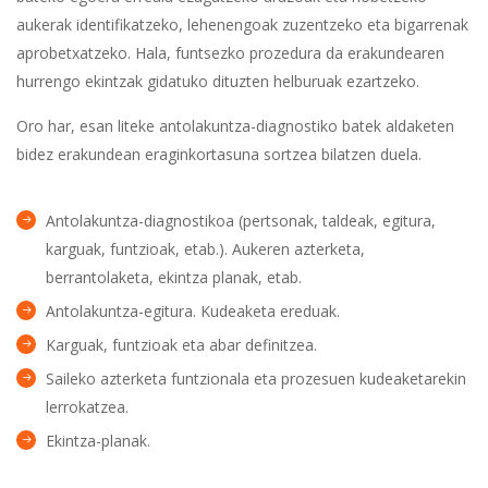
aukerak identifikatzeko, lehenengoak zuzentzeko eta bigarrenak
aprobetxatzeko. Hala, funtsezko prozedura da erakundearen
hurrengo ekintzak gidatuko dituzten helburuak ezartzeko.
Oro har, esan liteke antolakuntza-diagnostiko batek aldaketen
bidez erakundean eraginkortasuna sortzea bilatzen duela.
Antolakuntza-diagnostikoa (pertsonak, taldeak, egitura,
karguak, funtzioak, etab.). Aukeren azterketa,
berrantolaketa, ekintza planak, etab.
Antolakuntza-egitura. Kudeaketa ereduak.
Karguak, funtzioak eta abar definitzea.
Saileko azterketa funtzionala eta prozesuen kudeaketarekin
lerrokatzea.
Ekintza-planak.