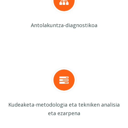
Antolakuntza-diagnostikoa
Kudeaketa-metodologia eta tekniken analisia
eta ezarpena