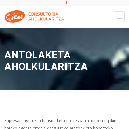
ANTOLAKETA
AHOLKULARITZA
Enpresari laguntzea hausnarketa prozesuan, momentu jakin
bateko egoera erreala ezagutzeko arazoak eta hobetzeko