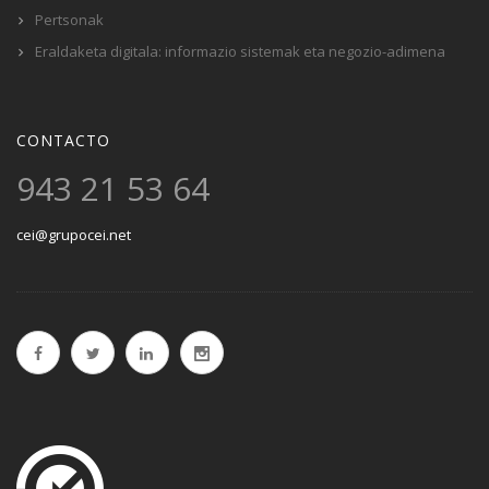
Pertsonak
Eraldaketa digitala: informazio sistemak eta negozio-adimena
CONTACTO
943 21 53 64
cei@grupocei.net