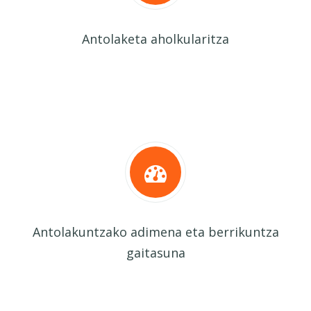
Antolaketa aholkularitza
Antolakuntzako adimena eta berrikuntza
gaitasuna