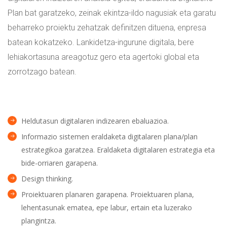
Plan bat garatzeko, zeinak ekintza-ildo nagusiak eta garatu
beharreko proiektu zehatzak definitzen dituena, enpresa
batean kokatzeko. Lankidetza-ingurune digitala, bere
lehiakortasuna areagotuz gero eta agertoki global eta
zorrotzago batean.
Heldutasun digitalaren indizearen ebaluazioa.
Informazio sistemen eraldaketa digitalaren plana/plan
estrategikoa garatzea. Eraldaketa digitalaren estrategia eta
bide-orriaren garapena.
Design thinking.
Proiektuaren planaren garapena. Proiektuaren plana,
lehentasunak ematea, epe labur, ertain eta luzerako
plangintza.