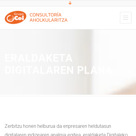
ERALDAKETA
DIGITALAREN PLANA
Zerbitzu honen helburua da enpresaren heldutasun
digitalaren indizearen analisia egitea, eraldaketa Digitaleko