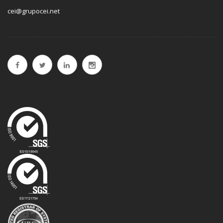
cei@grupocei.net