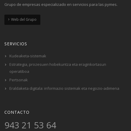
Grupo de empresas especializado en servicios para las pymes.
Web del Grupo
SERVICIOS
Kudeaketa-sistemak
Estrategia, prozesuen hobekuntza eta eraginkortasun
operatiboa
Pertsonak
Eraldaketa digitala: informazio sistemak eta negozio-adimena
CONTACTO
943 21 53 64