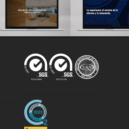
tonajes Jaizkibel
Torniplasa
Desarrollo web
Desarrollo web
Zoom
Explore
Zoom
Explore