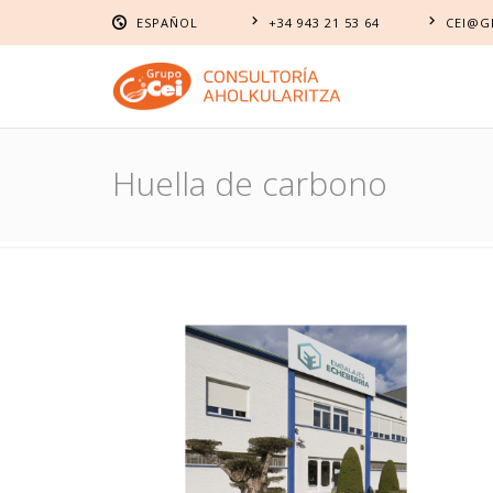
ESPAÑOL
+34 943 21 53 64
CEI@G
EUSKARA
ESPAÑOL
Huella de carbono