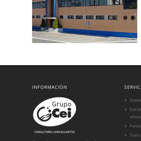
INFORMACIÓN
SERVIC
Siste
Estra
eficie
Pers
Trans