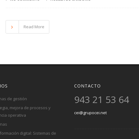
Read More
IOS
CONTACTO
943 21 53 64
mas de gestión
tegia, mejora de procesos y
cei@grupocei.net
ncia operativa
onas
formación digital: Sistemas de