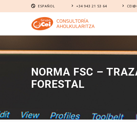
ESPAÑOL
+34 943 21 53 64
CEI@
EUSKARA
ESPAÑOL
NORMA FSC – TRAZA
FORESTAL