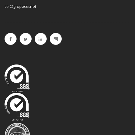
cei@grupocei.net