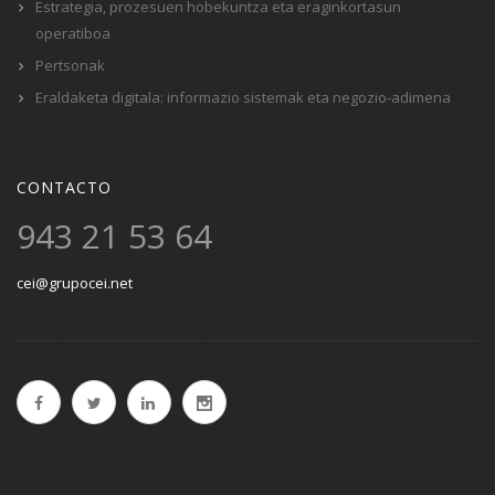
Estrategia, prozesuen hobekuntza eta eraginkortasun
operatiboa
Pertsonak
Eraldaketa digitala: informazio sistemak eta negozio-adimena
CONTACTO
943 21 53 64
cei@grupocei.net