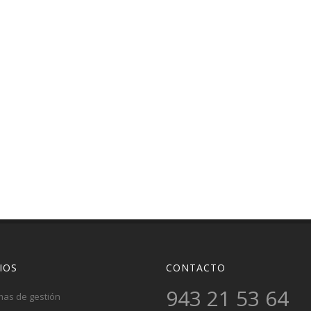
IOS
CONTACTO
943 21 53 64
mas de gestión